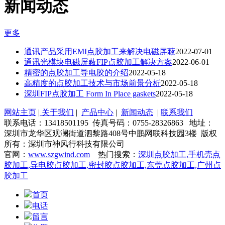
新闻动态
更多
通讯产品采用EMI点胶加工来解决电磁屏蔽
2022-07-01
通讯光模块电磁屏蔽FIP点胶加工解决方案
2022-06-01
精密的点胶加工导电胶的介绍
2022-05-18
高精度的点胶加工技术与市场前景分析
2022-05-18
深圳FIP点胶加工 Form In Place gaskets
2022-05-18
网站主页
|
关于我们
|
产品中心
|
新闻动态
|
联系我们
联系电话：13418501195 传真号码：0755-28326863 地址：
深圳市龙华区观澜街道泗黎路408号中鹏网联科技园3楼 版权
所有：深圳市神风行科技有限公司
官网：
www.szgwind.com
热门搜索：
深圳点胶加工,手机壳点
胶加工,导电胶点胶加工,密封胶点胶加工,东莞点胶加工,广州点
胶加工
首页
电话
留言