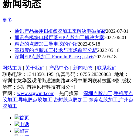
新闻动态
更多
通讯产品采用EMI点胶加工来解决电磁屏蔽
2022-07-01
通讯光模块电磁屏蔽FIP点胶加工解决方案
2022-06-01
精密的点胶加工导电胶的介绍
2022-05-18
高精度的点胶加工技术与市场前景分析
2022-05-18
深圳FIP点胶加工 Form In Place gaskets
2022-05-18
网站主页
|
关于我们
|
产品中心
|
新闻动态
|
联系我们
联系电话：13418501195 传真号码：0755-28326863 地址：
深圳市龙华区观澜街道泗黎路408号中鹏网联科技园3楼 版权
所有：深圳市神风行科技有限公司
官网：
www.szgwind.com
热门搜索：
深圳点胶加工,手机壳点
胶加工,导电胶点胶加工,密封胶点胶加工,东莞点胶加工,广州点
胶加工
首页
电话
留言