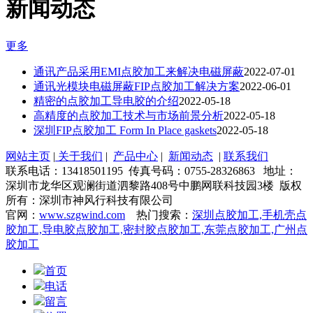
新闻动态
更多
通讯产品采用EMI点胶加工来解决电磁屏蔽
2022-07-01
通讯光模块电磁屏蔽FIP点胶加工解决方案
2022-06-01
精密的点胶加工导电胶的介绍
2022-05-18
高精度的点胶加工技术与市场前景分析
2022-05-18
深圳FIP点胶加工 Form In Place gaskets
2022-05-18
网站主页
|
关于我们
|
产品中心
|
新闻动态
|
联系我们
联系电话：13418501195 传真号码：0755-28326863 地址：
深圳市龙华区观澜街道泗黎路408号中鹏网联科技园3楼 版权
所有：深圳市神风行科技有限公司
官网：
www.szgwind.com
热门搜索：
深圳点胶加工,手机壳点
胶加工,导电胶点胶加工,密封胶点胶加工,东莞点胶加工,广州点
胶加工
首页
电话
留言