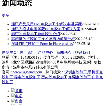
新闻动态
更多
通讯产品采用EMI点胶加工来解决电磁屏蔽
2022-07-01
通讯光模块电磁屏蔽FIP点胶加工解决方案
2022-06-01
精密的点胶加工导电胶的介绍
2022-05-18
高精度的点胶加工技术与市场前景分析
2022-05-18
深圳FIP点胶加工 Form In Place gaskets
2022-05-18
网站主页
|
关于我们
|
产品中心
|
新闻动态
|
联系我们
联系电话：13418501195 传真号码：0755-28326863 地址：
深圳市龙华区观澜街道泗黎路408号中鹏网联科技园3楼 版权
所有：深圳市神风行科技有限公司
官网：
www.szgwind.com
热门搜索：
深圳点胶加工,手机壳点
胶加工,导电胶点胶加工,密封胶点胶加工,东莞点胶加工,广州点
胶加工
首页
电话
留言