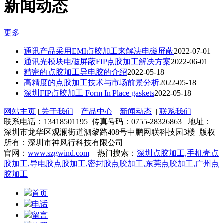
新闻动态
更多
通讯产品采用EMI点胶加工来解决电磁屏蔽
2022-07-01
通讯光模块电磁屏蔽FIP点胶加工解决方案
2022-06-01
精密的点胶加工导电胶的介绍
2022-05-18
高精度的点胶加工技术与市场前景分析
2022-05-18
深圳FIP点胶加工 Form In Place gaskets
2022-05-18
网站主页
|
关于我们
|
产品中心
|
新闻动态
|
联系我们
联系电话：13418501195 传真号码：0755-28326863 地址：
深圳市龙华区观澜街道泗黎路408号中鹏网联科技园3楼 版权
所有：深圳市神风行科技有限公司
官网：
www.szgwind.com
热门搜索：
深圳点胶加工,手机壳点
胶加工,导电胶点胶加工,密封胶点胶加工,东莞点胶加工,广州点
胶加工
首页
电话
留言